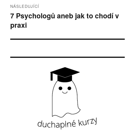
NÁSLEDUJÍCÍ
7 Psychologů aneb jak to chodí v
Následující
praxi
příspěvek: