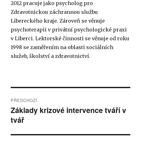
2012 pracuje jako psycholog pro
Zdravotnickou záchrannou službu
Libereckého kraje. Zároveň se věnuje
psychoterapii v privátní psychologické praxi
v Liberci. Lektorské činnosti se věnuje od roku
1998 se zaměřením na oblasti sociálních
služeb, školství a zdravotnictví.
Navigace
PŘEDCHOZÍ
pro
Základy krizové intervence tváří v
Předchozí
tvář
příspěvek:
příspěvek